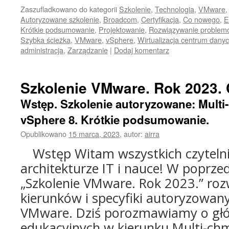
Zaszufladkowano do kategorii
Szkolenie
,
Technologia
,
VMware
Autoryzowane szkolenie
,
Broadcom
,
Certyfikacja
,
Co nowego
,
E
Krótkie podsumowanie
,
Projektowanie
,
Rozwiązywanie problem
Szybka ścieżka
,
VMware
,
vSphere
,
Wirtualizacja centrum dany
administracja
,
Zarządzanie
|
Dodaj komentarz
Szkolenie VMware. Rok 2023. 
Wstęp. Szkolenie autoryzowane: Multi
vSphere 8. Krótkie podsumowanie.
Opublikowano
15 marca, 2023
,
autor:
airra
Wstęp Witam wszystkich czyteln
architekturze IT i nauce! W poprzed
„Szkolenie VMware. Rok 2023.” roz
kierunków i specyfiki autoryzowan
VMware. Dziś porozmawiamy o gł
edukacyjnych w kierunku Multi-chm