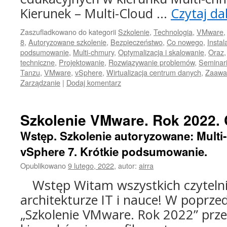
Kierunek – Multi-Cloud …
Czytaj da
Zaszufladkowano do kategorii
Szkolenie
,
Technologia
,
VMware
8
,
Autoryzowane szkolenie
,
Bezpieczeństwo
,
Co nowego
,
Instal
podsumowanie
,
Multi-chmury
,
Optymalizacja i skalowanie
,
Oraz
techniczne
,
Projektowanie
,
Rozwiązywanie problemów
,
Seminar
Tanzu
,
VMware
,
vSphere
,
Wirtualizacja centrum danych
,
Zaawan
Zarządzanie
|
Dodaj komentarz
Szkolenie VMware. Rok 2022. 
Wstęp. Szkolenie autoryzowane: Multi
vSphere 7. Krótkie podsumowanie.
Opublikowano
9 lutego, 2022
,
autor:
airra
Wstęp Witam wszystkich czyteln
architekturze IT i nauce! W poprzed
„Szkolenie VMware. Rok 2022” prze