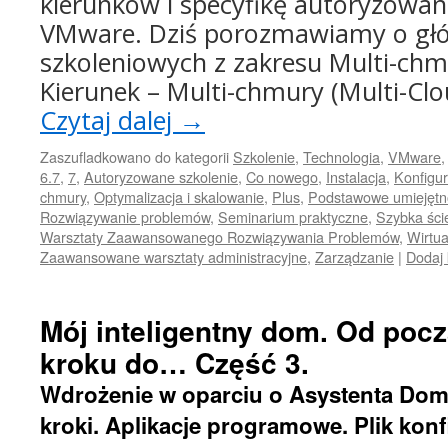
kierunków i specyfikę autoryzowan
VMware. Dziś porozmawiamy o gł
szkoleniowych z zakresu Multi-chmu
Kierunek – Multi-chmury (Multi-Cl
Czytaj dalej
→
Zaszufladkowano do kategorii
Szkolenie
,
Technologia
,
VMware
6.7
,
7
,
Autoryzowane szkolenie
,
Co nowego
,
Instalacja
,
Konfigur
chmury
,
Optymalizacja i skalowanie
,
Plus
,
Podstawowe umiejętno
Rozwiązywanie problemów
,
Seminarium praktyczne
,
Szybka ści
Warsztaty Zaawansowanego Rozwiązywania Problemów
,
Wirtua
Zaawansowane warsztaty administracyjne
,
Zarządzanie
|
Dodaj
Mój inteligentny dom. Od pocz
kroku do… Część 3.
Wdrożenie w oparciu o Asystenta Do
kroki. Aplikacje programowe. Plik konf