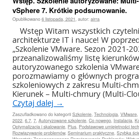
Wstęp. Szkolenie autoryzowane: Multi
vSphere 7. Krótkie podsumowanie.
Opublikowano
6 listopada, 2021
,
autor:
airra
Wstęp Witam wszystkich czyteln
architekturze IT i nauce! W poprzed
„Szkolenie VMware. Sezon 2021-20
przeanalizowaliśmy listę kierunków 
autoryzowanego szkolenia VMware
porozmawiamy o głównych progr
szkoleniowych z zakresu Multi-chmu
Kierunek – Multi-chmury (Multi-Cl
Czytaj dalej
→
Zaszufladkowano do kategorii
Szkolenie
,
Technologia
,
VMware
2022
,
6.7
,
7
,
Autoryzowane szkolenie
,
Co nowego
,
Instalacja
,
Ko
Optymalizacja i skalowanie
,
Plus
,
Podstawowe umiejętności tec
Rozwiązywanie problemów
,
Seminarium praktyczne
,
Szybka ści
Warsztaty Zaawansowanego Rozwiązywania Problemów
,
Wirtua