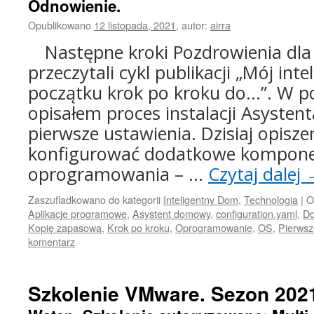
Odnowienie.
Opublikowano
12 listopada, 2021
,
autor:
airra
Następne kroki Pozdrowienia dla 
przeczytali cykl publikacji „Mój in
początku krok po kroku do…”. W p
opisałem proces instalacji Asyste
pierwsze ustawienia. Dzisiaj opisz
konfigurować dodatkowe kompon
oprogramowania – …
Czytaj dalej
Zaszufladkowano do kategorii
Inteligentny Dom
,
Technologia
|
O
Aplikacje programowe
,
Asystent domowy
,
configuration.yaml
,
Do
Kopię zapasową
,
Krok po kroku
,
Oprogramowanie
,
OS
,
Pierwsz
komentarz
Szkolenie VMware. Sezon 2021