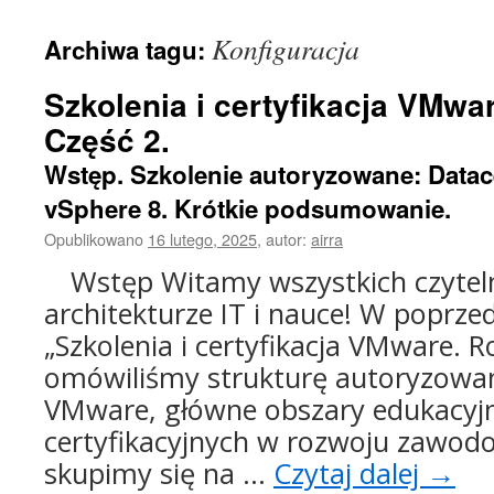
treści
Konfiguracja
Archiwa tagu:
Szkolenia i certyfikacja VMwa
Część 2.
Wstęp. Szkolenie autoryzowane: Datacen
vSphere 8. Krótkie podsumowanie.
Opublikowano
16 lutego, 2025
,
autor:
airra
Wstęp Witamy wszystkich czytel
architekturze IT i nauce! W poprzed
„Szkolenia i certyfikacja VMware. 
omówiliśmy strukturę autoryzowa
VMware, główne obszary edukacyjne
certyfikacyjnych w rozwoju zawodo
skupimy się na …
Czytaj dalej
→