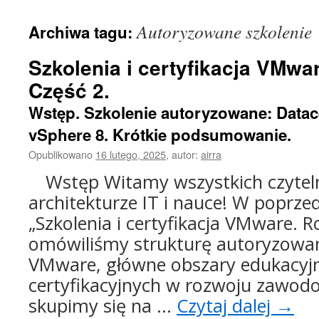
treści
Autoryzowane szkolenie
Archiwa tagu:
Szkolenia i certyfikacja VMwa
Część 2.
Wstęp. Szkolenie autoryzowane: Datacen
vSphere 8. Krótkie podsumowanie.
Opublikowano
16 lutego, 2025
,
autor:
airra
Wstęp Witamy wszystkich czytel
architekturze IT i nauce! W poprzed
„Szkolenia i certyfikacja VMware. 
omówiliśmy strukturę autoryzowa
VMware, główne obszary edukacyjne
certyfikacyjnych w rozwoju zawodo
skupimy się na …
Czytaj dalej
→