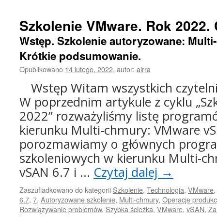
Szkolenie VMware. Rok 2022. 
Wstęp. Szkolenie autoryzowane: Multi-
Krótkie podsumowanie.
Opublikowano
14 lutego, 2022
,
autor:
airra
Wstęp Witam wszystkich czyteln
W poprzednim artykule z cyklu „Sz
2022” rozważyliśmy listę program
kierunku Multi-chmury: VMware vSph
porozmawiamy o głównych progr
szkoleniowych w kierunku Multi-
vSAN 6.7 i …
Czytaj dalej
→
Zaszufladkowano do kategorii
Szkolenie
,
Technologia
,
VMware
6.7
,
7
,
Autoryzowane szkolenie
,
Multi-chmury
,
Operacje produkc
Rozwiązywanie problemów
,
Szybka ścieżka
,
VMware
,
vSAN
,
Za