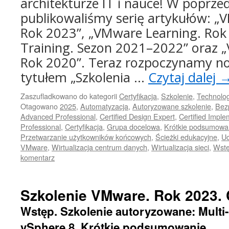
architekturze IT i nauce! W poprze
publikowaliśmy serię artykułów: „
Rok 2023”, „VMware Learning. Rok
Training. Sezon 2021–2022” oraz 
Rok 2020”. Teraz rozpoczynamy no
tytułem „Szkolenia …
Czytaj dalej
Zaszufladkowano do kategorii
Certyfikacja
,
Szkolenie
,
Technolog
Otagowano
2025
,
Automatyzacja
,
Autoryzowane szkolenie
,
Bez
Advanced Professional
,
Certified Design Expert
,
Certified Imple
Professional
,
Certyfikacja
,
Grupa docelowa
,
Krótkie podsumowa
Przetwarzanie użytkowników końcowych
,
Ścieżki edukacyjne
,
Uc
VMware
,
Wirtualizacja centrum danych
,
Wirtualizacja sieci
,
Wst
komentarz
Szkolenie VMware. Rok 2023. 
Wstęp. Szkolenie autoryzowane: Multi
vSphere 8. Krótkie podsumowanie.