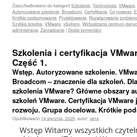
Zaszufladkowano do kategorii
Szkolenie
,
Technologia
,
VMware
Autoryzowane szkolenie
,
Broadcom
,
Certyfikacja
,
Co nowego
,
E
Krótkie podsumowanie
,
Projektowanie
,
Rozwiązywanie problem
Szybka ścieżka
,
VMware
,
vSphere
,
Wirtualizacja centrum dany
administracja
,
Zarządzanie
|
Dodaj komentarz
Szkolenia i certyfikacja VMwa
Część 1.
Wstęp. Autoryzowane szkolenie. VMwar
Broadcom – znaczenie dla szkoleń. D
szkolenia VMware? Główne obszary a
szkoleń VMware. Certyfikacja VMware j
rozwoju. Grupa docelowa. Krótkie po
Opublikowano
14 stycznia, 2025
,
autor:
airra
Wstęp Witamy wszystkich czytel