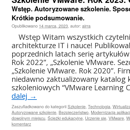
Wstęp. Autoryzowane szkolenie. Sposo
Krótkie podsumowanie.
Opublikowano
14 marca, 2023
,
autor:
airra
Wstęp Witam wszystkich czyteln
architekturze IT i nauce! Publikow
poprzednich latach serię artykułó
Rok 2022”, „Szkolenie VMware. Sez
„Szkolenie VMware. Rok 2020”. Fi
niedawno zaktualizowany katalog
szkoleniowych “VMware Learning 
dalej
→
Zaszufladkowano do kategorii
Szkolenie
,
Technologia
,
Wirtualiz
Autoryzowane szkolenie
,
Bezpieczeństwo
,
Modernizacja aplikacj
dowolnym miejscu
,
Ścieżki edukacyjne
,
Uczenie się
,
VMware
,
W
komentarz