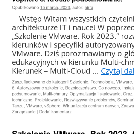
Opublikowano
15 marca, 2023
,
autor:
airra
Wstęp Witam wszystkich czyteln
architekturze IT i nauce! W poprzed
„Szkolenie VMware. Rok 2023.” roz
kierunków i specyfiki autoryzowan
VMware. Dziś porozmawiamy o gł
edukacyjnych w kierunku Multi-chm
Kierunek – Multi-Cloud …
Czytaj da
Zaszufladkowano do kategorii
Szkolenie
,
Technologia
,
VMware
8
,
Autoryzowane szkolenie
,
Bezpieczeństwo
,
Co nowego
,
Instal
podsumowanie
,
Multi-chmury
,
Optymalizacja i skalowanie
,
Oraz
techniczne
,
Projektowanie
,
Rozwiązywanie problemów
,
Seminar
Tanzu
,
VMware
,
vSphere
,
Wirtualizacja centrum danych
,
Zaawan
Zarządzanie
|
Dodaj komentarz
Szkolenie VMware. Rok 2023. 