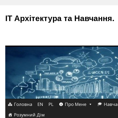
ІТ Архітектура та Навчання.
Головна
EN
PL
Про Мене
Навча
Перейти
до
Розумний Дім