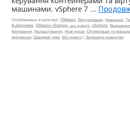
керування контейнерами та вір
машинами. vSphere 7 …
Продов
Опубліковано в категорії:
VMware
,
Віртуалізація
,
Навчання
,
Те
Kubernetes
,
VMware vSphere: що нового
,
vSphere
,
Вирішенн
Керування
,
Налаштування
,
Нові курси
,
Оптимізація та масшт
керування
,
Швидкий трек
,
Що нового
|
Залишити коментар