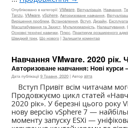
Опубліковано в категорії:
VMware
,
Віртуалізація
,
Навчання
,
Те
Tanzu
,
VMware
,
vSphere
,
Авторизоване навчання
,
Віртуаліза
Вирішення проблем
,
Встановлення
,
Вступ
,
Дизайн
,
Експлуата
Масштабування та Захист
,
Мультихмарність
,
Налаштування
,
Основні технічні навички
,
Плюс
,
Практикум розширеного адмі
Швидкий трек
,
Що нового
|
Залишити коментар
Навчання VMware. 2020 рік. 
Авторизоване навчання: Нові курси –
Дата публікації
9 Травня, 2020
| Автор
airra
Вступ Привіт всім читачам мог
Продовжуємо цикл статей «Нав
2020 рік». У березні цього року
нову версію vSphere 7 — найбіль
моменту запуску ESXi — уніфікова