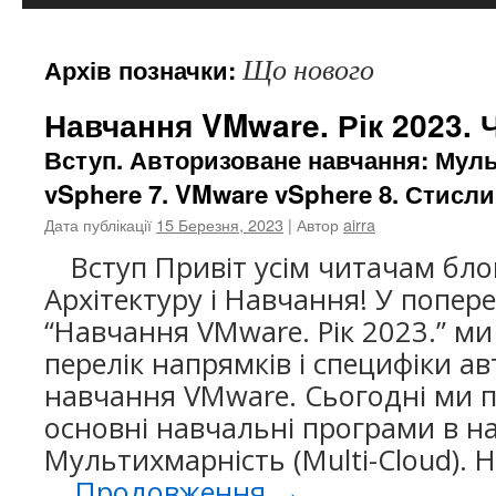
контенту
Що нового
Архів позначки:
Навчання VMware. Рік 2023. 
Вступ. Авторизоване навчання: Мул
vSphere 7. VMware vSphere 8. Стисли
Дата публікації
15 Березня, 2023
| Автор
airra
Вступ Привіт усім читачам бло
Архітектуру і Навчання! У поперед
“Навчання VMware. Рік 2023.” м
перелік напрямків і специфіки а
навчання VMware. Сьогодні ми 
основні навчальні програми в н
Мультихмарність (Multi-Cloud).
…
Продовження
→