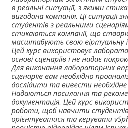
в реальні ситуації, з якими стик
вигадана компанія. Ці ситуації 
студентів з реальними сценаріям
стикаються компанії, що ство
масштабують свою віртуальну 
Цей курс використовує лаборато
основі сценаріїв і не надає покро
Для виконання лабораторних впр
сценаріїв вам необхідно проаналі
дослідити та вивести необхідне
Надаються посилання та реком
документація. Цей курс викорис
роботи, щоб навчити студенті
орієнтуватися та керувати vSph
повністю відповідає цілям іспиту