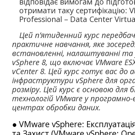
відповідає вимогам до підгото
отримати таку сертифікацію: V
Professional – Data Center Virtua
Цей п’ятиденний курс передба
практичне навчання, яке зосере
встановленні, налаштуванні та 
vSphere 8, що включає VMware ESX
vCenter 8. Цей курс готує вас до
інфраструктури vSphere для орган
розміру. Цей курс є основою для 
технологій VMware у програмно-
центрах обробки даних.
● VMware vSphere: Експлуатац
та Захист (VMware vSphere: Ope