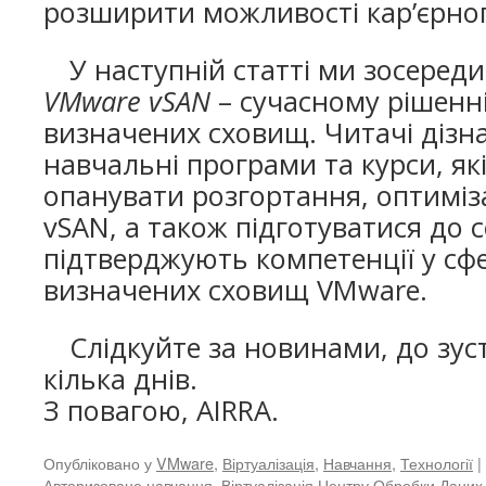
розширити можливості кар’єрног
У наступній статті ми зосеред
VMware vSAN
– сучасному рішенн
визначених сховищ. Читачі дізн
навчальні програми та курси, я
опанувати розгортання, оптиміз
vSAN, а також підготуватися до 
підтверджують компетенції у сф
визначених сховищ VMware.
Слідкуйте за новинами, до зустр
кілька днів.
З повагою, AIRRA.
Опубліковано у
VMware
,
Віртуалізація
,
Навчання
,
Технології
|
Авторизоване навчання
,
Віртуалізація Центру Обробки Даних