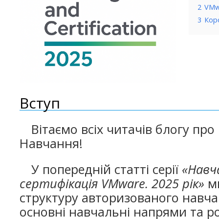
2
VMw
3
Кор
Вступ
Вітаємо всіх читачів блогу про 
Навчання!
У попередній статті серії
«Навч
сертифікація VMware. 2025 рік»
м
структуру авторизованого навч
основні навчальні напрями та р