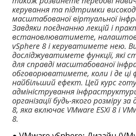
також розвинете передові навичк
керування та підтримки високо
масштабованої віртуальної інф
Завдяки поєднанню лекцій і пра
встановлюватимете, налашто
vSphere 8 і керуватимете нею. В
досліджуватимете функції, які 
для справді масштабованої інфр
обговорюватимете, коли і де ці 
найбільший ефект. Цей курс готу
адміністрування інфраструктури
організації будь-якого розміру з
8, яка включає VMware ESXi 8 і VMw
8.
● VMware vSphere: Дизайн (VMw