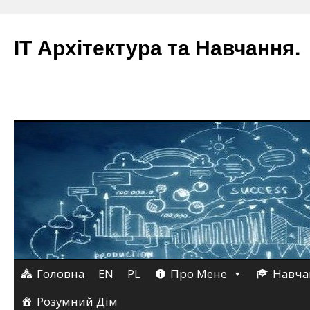
ІТ Архітектура та Навчання.
Головна
EN
PL
Про Мене
Навча
Перейти
до
Розумний Дім