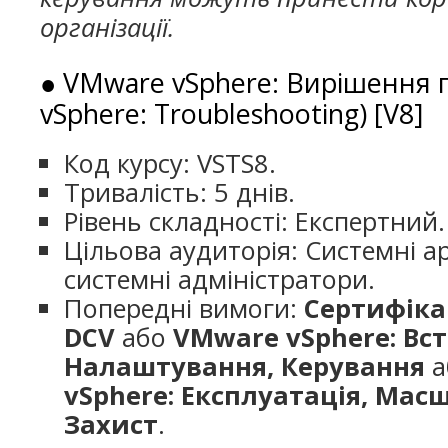
організації.
● VMware vSphere: Вирішення
vSphere: Troubleshooting) [V8]
Код курсу: VSTS8.
Тривалість: 5 днів.
Рівень складності: Експертний.
Цільова аудиторія: Системні а
системні адміністратори.
Попередні вимоги:
Сертифіка
DCV
або
VMware vSphere: Вс
Налаштування, Керування
а
vSphere: Експлуатація, Мас
Захист
.