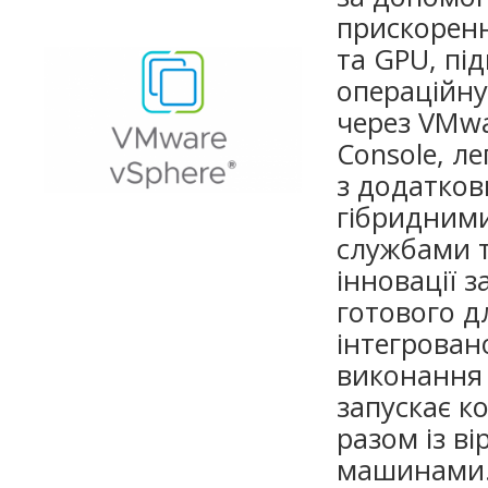
прискоренн
та GPU, пі
операційну
через VMwa
Console, ле
з додатко
гібридним
службами 
інновації 
готового д
інтегрован
виконання 
запускає к
разом із в
машинами