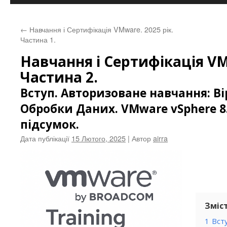
контенту
←
Навчання і Сертифікація VMware. 2025 рік.
Частина 1.
Навчання і Сертифікація VM
Частина 2.
Вступ. Авторизоване навчання: Ві
Обробки Даних. VMware vSphere 8
підсумок.
Дата публікації
15 Лютого, 2025
| Автор
airra
Зміс
1
Вст