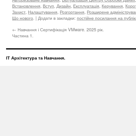
Встановлення
,
Вступ
,
Дизайн
,
Експлуатація
,
Керування
,
Коро
Захист
,
Налаштування
,
Розгортання
,
Розширене адмініструва
Що нового
. | Додати в закладки:
постійне посилання на публі
←
Навчання і Сертифікація VMware. 2025 рік.
Частина 1.
ІТ Архітектура та Навчання.