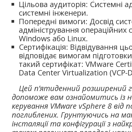
Цільова аудиторія: Системні а
системні інженери.
Попередні вимоги: Досвід сис
адміністрування операційних с
Windows або Linux.
Сертифікація: Відвідування ць
відповідає вимогам підготовк
такий сертифікат: VMware Certif
Data Center Virtualization (VCP-
Цей п’ятиденний розширений г
допоможе вам ознайомитись із 
керування VMware vSphere 8 від 
поглиблених. Грунтуючись на ма
інсталяції та конфігурації з най