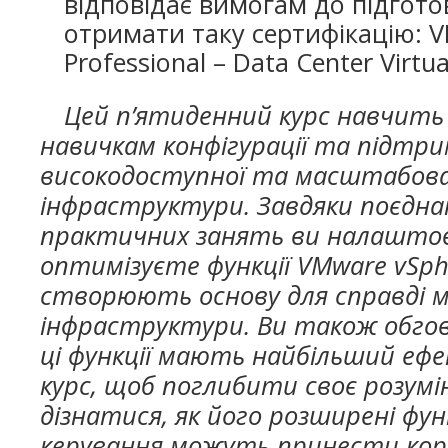
відповідає вимогам до підгото
отримати таку сертифікацію: V
Professional – Data Center Virtua
Цей п’ятиденний курс навчить
навичкам конфігурації та підтр
високодоступної та масштабова
інфраструктури. Завдяки поєднан
практичних занять ви налашто
оптимізуєте функції VMware vSphe
створюють основу для справді 
інфраструктури. Ви також обгов
ці функції мають найбільший ефе
курс, щоб поглибити своє розумін
дізнатися, як його розширені фу
керування можуть принести кор