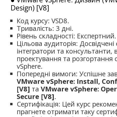
Design) [V8]
Код курсу: VSD8.
Тривалість: 3 дні.
Рівень складності: Експертний.
Цільова аудиторія: Досвідчені
інтегратори та консультанти, в
проектування та розгортання
vSphere.
Попередні вимоги: Успішне за
VMware vSphere: Install, Con
[V8]
та
VMware vSphere: Opera
Secure [V8]
.
Сертифікація: Цей курс рекоме
прагнете отримати таку серти