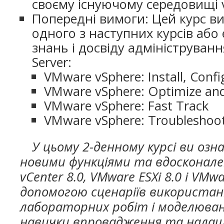
своєму існуючому середовищі 
Попередні вимоги: Цей курс в
одного з наступних курсів або
знань і досвіду адміністрування
Server:
VMware vSphere: Install, Conf
VMware vSphere: Optimize and
VMware vSphere: Fast Track
VMware vSphere: Troubleshoot
У цьому 2-денному курсі ви оз
новими функціями та вдосконал
vCenter 8.0, VMware ESXi 8.0 і VMwa
допомогою сценаріїв використан
лабораторних робіт і моделюва
навички впровадження та налаш